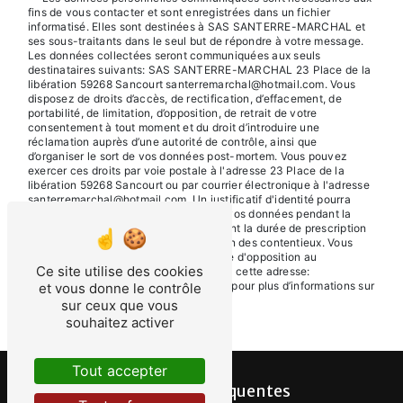
fins de vous contacter et sont enregistrées dans un fichier
informatisé. Elles sont destinées à SAS SANTERRE-MARCHAL et
ses sous-traitants dans le seul but de répondre à votre message.
Les données collectées seront communiquées aux seuls
destinataires suivants: SAS SANTERRE-MARCHAL 23 Place de la
libération 59268 Sancourt santerremarchal@hotmail.com. Vous
disposez de droits d’accès, de rectification, d’effacement, de
portabilité, de limitation, d’opposition, de retrait de votre
consentement à tout moment et du droit d’introduire une
réclamation auprès d’une autorité de contrôle, ainsi que
d’organiser le sort de vos données post-mortem. Vous pouvez
exercer ces droits par voie postale à l'adresse 23 Place de la
libération 59268 Sancourt ou par courrier électronique à l'adresse
santerremarchal@hotmail.com. Un justificatif d'identité pourra
vous être demandé. Nous conservons vos données pendant la
période de prise de contact puis pendant la durée de prescription
légale aux fins probatoires et de gestion des contentieux. Vous
avez le droit de vous inscrire sur la liste d'opposition au
Ce site utilise des cookies
démarchage téléphonique, disponible à cette adresse:
Bloctel.gouv.fr
. Consultez le site cnil.fr pour plus d’informations sur
et vous donne le contrôle
vos droits.
sur ceux que vous
souhaitez activer
Tout accepter
Recherches fréquentes