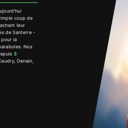
ujourd’hui
simple coup de
achant leur
es de Santerre -
 pour la
 paraboles. Nos
 depuis
3
Caudry, Denain,