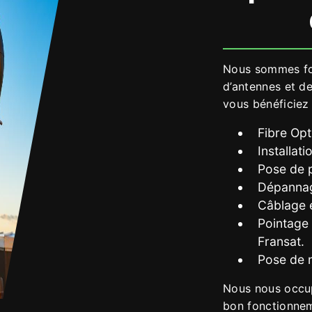
Nous sommes fo
d’antennes et de
vous bénéficiez 
Fibre Opt
Installat
Pose de p
Dépannag
Câblage 
Pointage 
Fransat.
Pose de n
Nous nous occup
bon fonctionnem