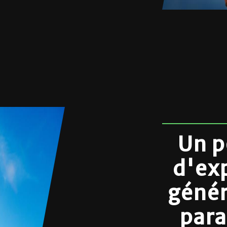
Un p
d'ex
génér
para