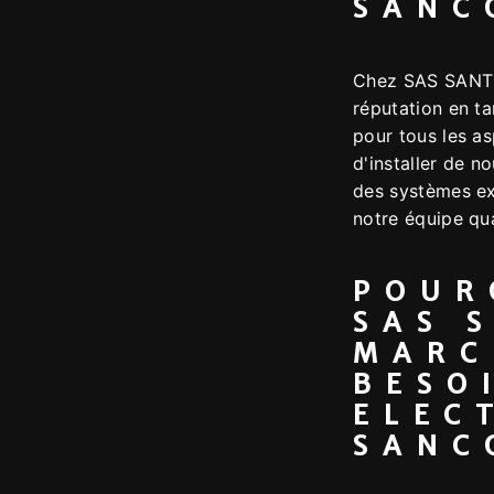
SANC
Chez SAS SANT
réputation en t
pour tous les as
d'installer de n
des systèmes exi
notre équipe qua
POUR
SAS 
MARC
BESO
ELEC
SANC