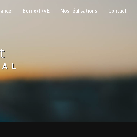
lance
Borne/IRVE
Nos réalisations
Contact
t
HAL