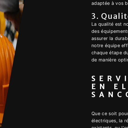
adaptée à vos b
3. Quali
La qualité est n
des équipements
assurer la durabi
notre équipe eff
chaque étape du
de manière opti
SERV
EN E
SANC
Que ce soit pour
électriques, la 
existants, ou l'