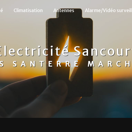
té
Climatisation
Antennes
Alarme/Vidéo surveil
Electricité Sancour
S SANTERRE MARC