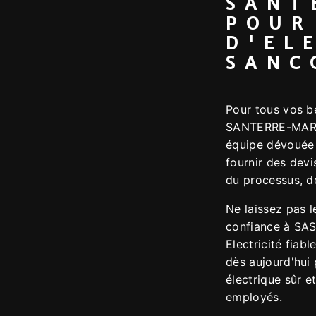
SANT
POUR
D'EL
SANC
Pour tous vos b
SANTERRE-MARCH
équipe dévouée 
fournir des devi
du processus, de
Ne laissez pas l
confiance à SA
Electricité fiab
dès aujourd'hui
électrique sûr e
employés.