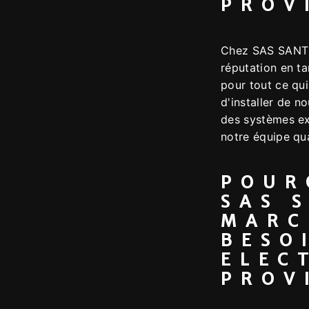
PROV
Chez SAS SANT
réputation en ta
pour tout ce qui
d'installer de n
des systèmes exi
notre équipe qua
POUR
SAS 
MARC
BESO
ELEC
PROV