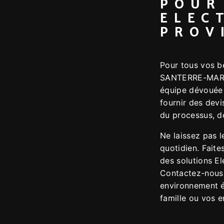
POUR
ELEC
PROV
Pour tous vos be
SANTERRE-MARCH
équipe dévouée 
fournir des devi
du processus, de
Ne laissez pas l
quotidien. Fai
des solutions Ele
Contactez-nous 
environnement él
famille ou vos 