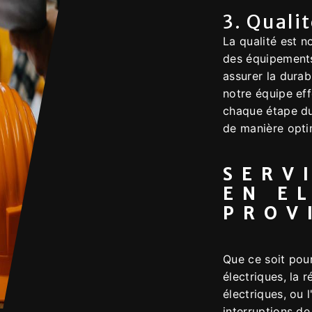
3. Quali
La qualité est n
des équipements
assurer la durabi
notre équipe eff
chaque étape du
de manière opti
SERV
EN E
PROV
Que ce soit pour
électriques, la 
électriques, ou l
interruptions 