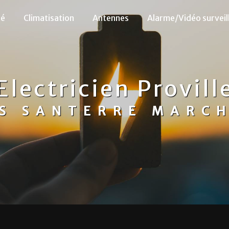
té
Climatisation
Antennes
Alarme/Vidéo surveil
Electricien Provill
S SANTERRE MARC