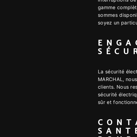
gamme complète 
sommes disponib
soyez un particu
ENGA
SÉCU
La sécurité éle
MARCHAL, nous 
clients. Nous r
sécurité électri
sûr et fonctionn
CONT
SANT