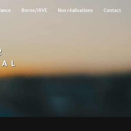
lance
Borne/IRVE
Nos réalisations
Contact
e
HAL